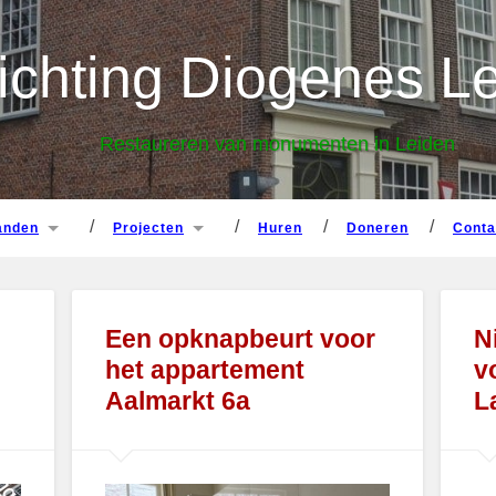
panden
projecten
huren
doneren
cont
ichting Diogenes L
Restaureren van monumenten in Leiden
panden
projecten
huren
doneren
cont
Een opknapbeurt voor
N
het appartement
v
Aalmarkt 6a
L