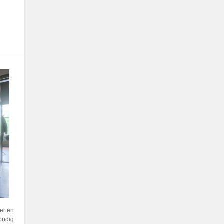
er en
rondig