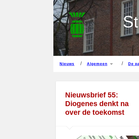
nieuws
algemeen
de 
St
nieuws
algemeen
de 
Nieuwsbrief 55:
Diogenes denkt na
over de toekomst