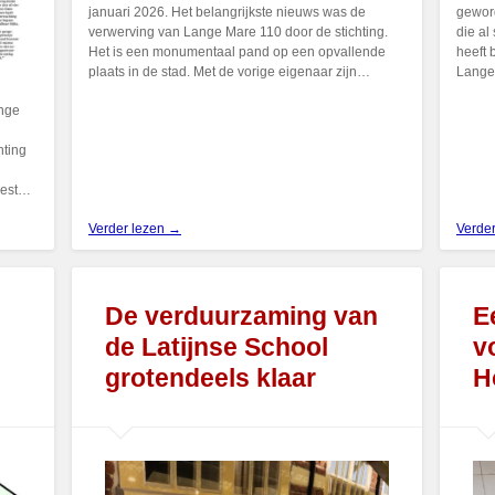
januari 2026. Het belangrijkste nieuws was de
gewor
verwerving van Lange Mare 110 door de stichting.
die al
Het is een monumentaal pand op een opvallende
heeft 
plaats in de stad. Met de vorige eigenaar zijn…
Lange
ange
hting
eest…
Verder lezen →
Verde
De verduurzaming van
E
de Latijnse School
v
grotendeels klaar
H