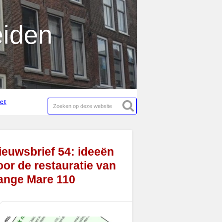
act
eiden
act
ieuwsbrief 54: ideeën
oor de restauratie van
ange Mare 110