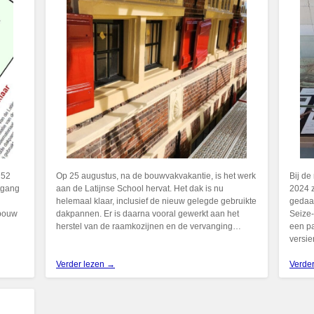
 52
Op 25 augustus, na de bouwvakvakantie, is het werk
Bij de
tgang
aan de Latijnse School hervat. Het dak is nu
2024 
helemaal klaar, inclusief de nieuw gelegde gebruikte
gedaa
ebouw
dakpannen. Er is daarna vooral gewerkt aan het
Seize-
herstel van de raamkozijnen en de vervanging…
een pa
versie
Verder lezen →
Verde