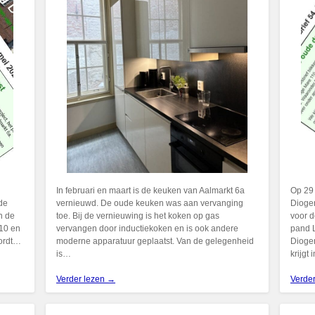
In februari en maart is de keuken van Aalmarkt 6a
Op 29
de
vernieuwd. De oude keuken was aan vervanging
Diogen
n de
toe. Bij de vernieuwing is het koken op gas
voor d
110 en
vervangen door inductiekoken en is ook andere
pand L
wordt…
moderne apparatuur geplaatst. Van de gelegenheid
Diogen
is…
krijgt
Verder lezen →
Verde