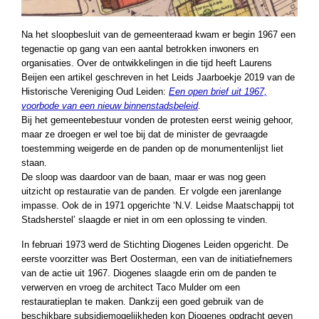
Na het sloopbesluit van de gemeenteraad kwam er begin 1967 een
tegenactie op gang van een aantal betrokken inwoners en
organisaties. Over de ontwikkelingen in die tijd heeft Laurens
Beijen een artikel geschreven in het Leids Jaarboekje 2019 van de
Historische Vereniging Oud Leiden:
Een open brief uit 1967,
voorbode van een nieuw binnenstadsbeleid
.
Bij het gemeentebestuur vonden de protesten eerst weinig gehoor,
maar ze droegen er wel toe bij dat de minister de gevraagde
toestemming weigerde en de panden op de monumentenlijst liet
staan.
De sloop was daardoor van de baan, maar er was nog geen
uitzicht op restauratie van de panden. Er volgde een jarenlange
impasse. Ook de in 1971 opgerichte ‘N.V. Leidse Maatschappij tot
Stadsherstel’ slaagde er niet in om een oplossing te vinden.
In februari 1973 werd de Stichting Diogenes Leiden opgericht. De
eerste voorzitter was Bert Oosterman, een van de initiatiefnemers
van de actie uit 1967. Diogenes slaagde erin om de panden te
verwerven en vroeg de architect Taco Mulder om een
restauratieplan te maken. Dankzij een goed gebruik van de
beschikbare subsidiemogelijkheden kon Diogenes opdracht geven