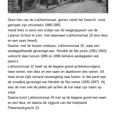
Deze foto van de Lokhorststraat, gezien vanaf het Gerecht, moet
gemaakt zijn omstreeks 1880-1885.
Vanaf links is eerst een stukje van de toegangspoort van de
Latijnse School te zien, met daarnaast Lokhorststraat 18 (een deur
en een raam breed).
Daarna, met de houten onderpui, Lokhorststraat 20, waar een
aardappelhandel gevestigd was. Hendrik de Nie junior (1861-1943)
verkocht daar tussen 1885 en 1896 behalve aardappelen ook
piano’s.
Lokhorststraat 22 heeft op de begane grond achtereenvolgens
twee ramen, een deur en een raam en daarboven drie ramen. Uit
twee ervan kijkt iemand nieuwsgierig naar buiten. In dat pand was
de smederij gevestigd van Hendrik de Nie senior (1830-1897). Hij
was de man met de platte pet achter de kar waar zijn naam op
staat.
Daarna komt Lokhorststraat 24 met op de begane grond een raam
en een deur, en daarna de zijgevel van het hoekpand
Pieterskerkgracht 15.