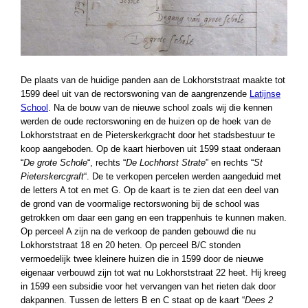
De plaats van de huidige panden aan de Lokhorststraat maakte tot
1599 deel uit van de rectorswoning van de aangrenzende
Latijnse
School
. Na de bouw van de nieuwe school zoals wij die kennen
werden de oude rectorswoning en de huizen op de hoek van de
Lokhorststraat en de Pieterskerkgracht door het stadsbestuur te
koop aangeboden. Op de kaart hierboven uit 1599 staat onderaan
“
De grote Schole
“, rechts “
De Lochhorst Strate
” en rechts “
St
Pieterskercgraft
“. De te verkopen percelen werden aangeduid met
de letters A tot en met G. Op de kaart is te zien dat een deel van
de grond van de voormalige rectorswoning bij de school was
getrokken om daar een gang en een trappenhuis te kunnen maken.
Op perceel A zijn na de verkoop de panden gebouwd die nu
Lokhorststraat 18 en 20 heten. Op perceel B/C stonden
vermoedelijk twee kleinere huizen die in 1599 door de nieuwe
eigenaar verbouwd zijn tot wat nu Lokhorststraat 22 heet. Hij kreeg
in 1599 een subsidie voor het vervangen van het rieten dak door
dakpannen. Tussen de letters B en C staat op de kaart “
Dees 2