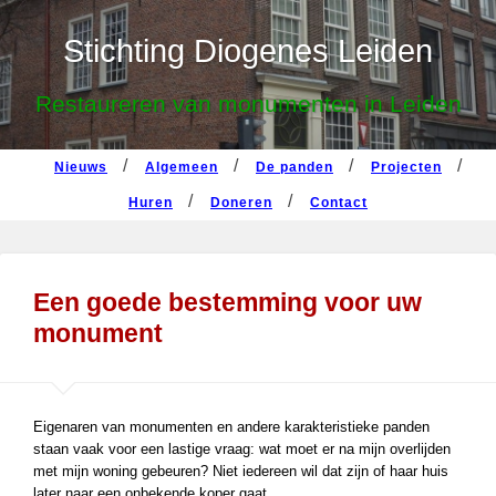
nieuws
algemeen
de panden
projecten
Stichting Diogenes Leiden
huren
doneren
contact
Restaureren van monumenten in Leiden
nieuws
algemeen
de panden
projecten
huren
doneren
contact
Een goede bestemming voor uw
monument
Eigenaren van monumenten en andere karakteristieke panden
staan vaak voor een lastige vraag: wat moet er na mijn overlijden
met mijn woning gebeuren? Niet iedereen wil dat zijn of haar huis
later naar een onbekende koper gaat.