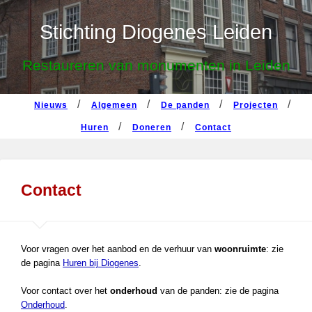
nieuws
algemeen
de panden
projecten
Stichting Diogenes Leiden
huren
doneren
contact
Restaureren van monumenten in Leiden
nieuws
algemeen
de panden
projecten
huren
doneren
contact
Contact
Voor vragen over het aanbod en de verhuur van
woonruimte
: zie
de pagina
Huren bij Diogenes
.
Voor contact over het
onderhoud
van de panden: zie de pagina
Onderhoud
.