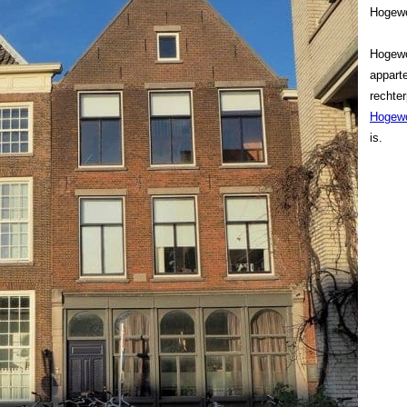
Hogew
Hogewo
appart
rechter
Hogewo
is.