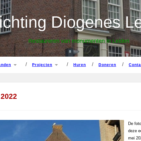
panden
projecten
huren
doneren
cont
ichting Diogenes L
Restaureren van monumenten in Leiden
panden
projecten
huren
doneren
cont
 2022
De fot
deze ee
mei 202