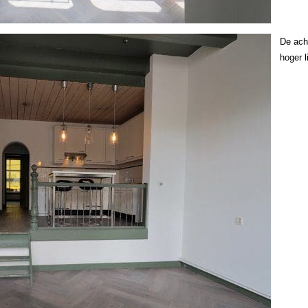
De ach
hoger 