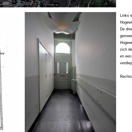
Links 
Hogewo
De dri
gemeen
Hogewo
zich d
en een
verdiep
Rechts