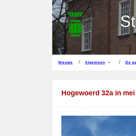
nieuws
algemeen
de 
St
nieuws
algemeen
de 
Hogewoerd 32a in mei