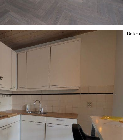
De keu