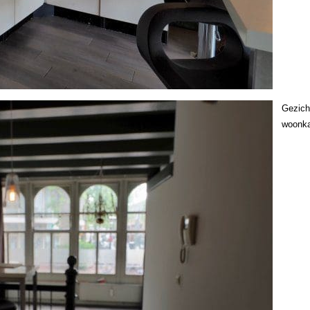
Gezich
woonk