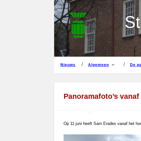
nieuws
algemeen
de 
St
nieuws
algemeen
de 
Panoramafoto’s vanaf d
Op 11 juni heeft Sam Erades vanaf het hoo