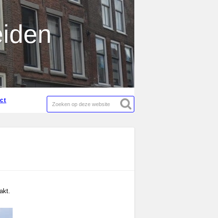
act
eiden
act
akt.