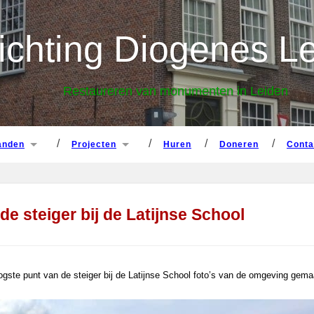
panden
projecten
huren
doneren
cont
ichting Diogenes L
Restaureren van monumenten in Leiden
panden
projecten
huren
doneren
cont
e steiger bij de Latijnse School
gste punt van de steiger bij de Latijnse School foto’s van de omgeving gema