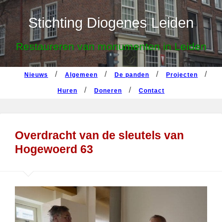
nieuws
algemeen
de panden
projecten
Stichting Diogenes Leiden
huren
doneren
contact
Restaureren van monumenten in Leiden
nieuws
algemeen
de panden
projecten
huren
doneren
contact
Overdracht van de sleutels van
Hogewoerd 63