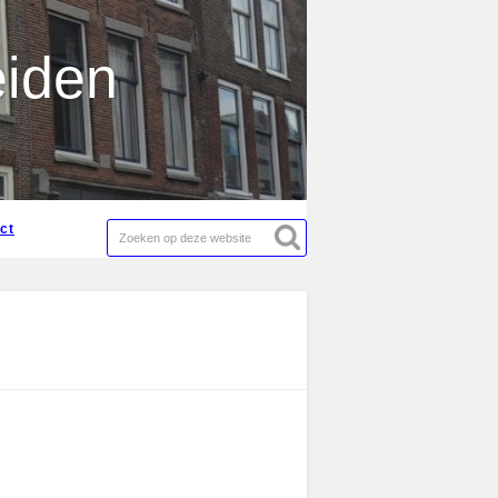
act
eiden
act