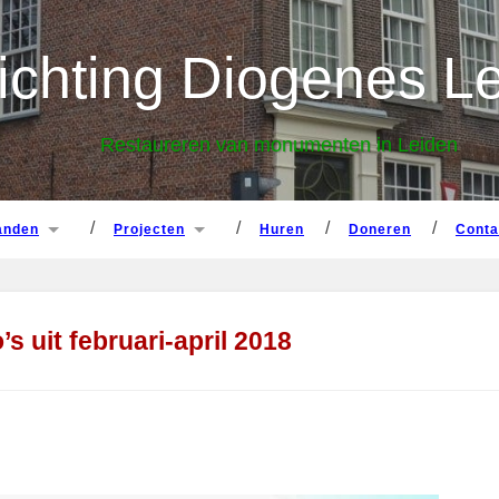
panden
projecten
huren
doneren
cont
ichting Diogenes L
Restaureren van monumenten in Leiden
panden
projecten
huren
doneren
cont
s uit februari-april 2018