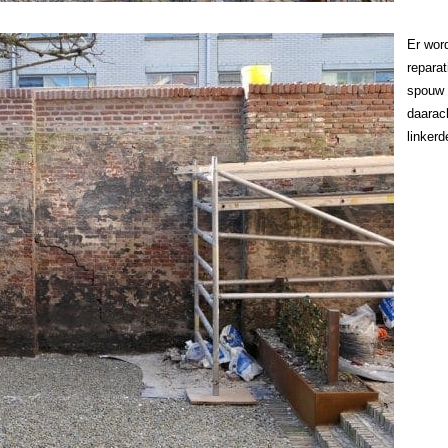
Er wor
repara
spouw 
daarac
linkerd