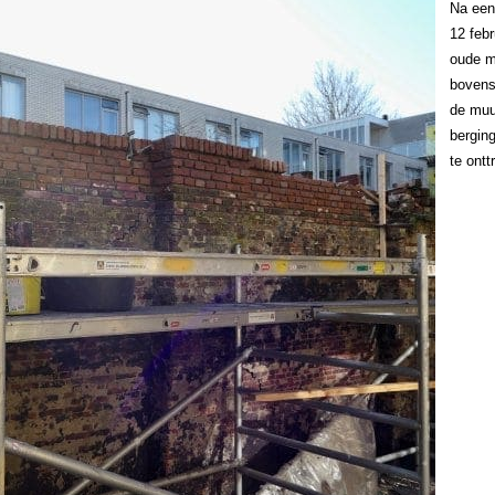
Na een
12 feb
oude m
bovens
de muu
berging
te ontt