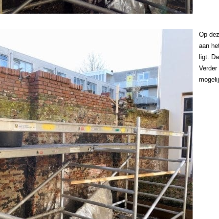
Op deze
aan he
ligt. D
Verder
mogeli