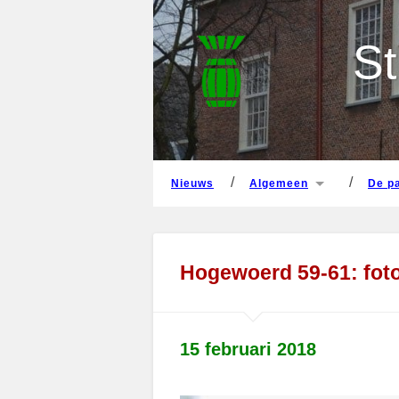
nieuws
algemeen
de 
St
nieuws
algemeen
de 
Hogewoerd 59-61: foto’
15 februari 2018