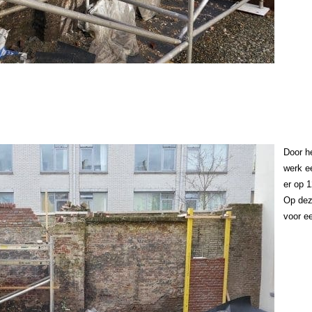
Door he
werk ee
er op 
Op deze
voor e