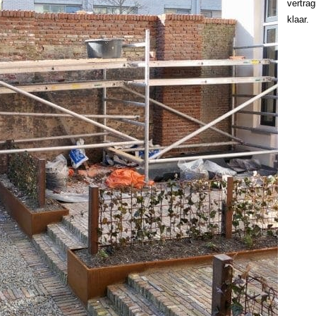
vertrag
klaar.