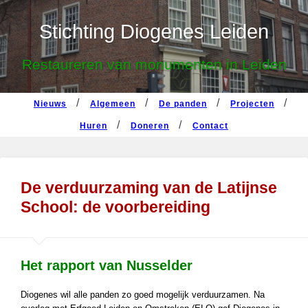
nieuws
algemeen
de panden
projecten
Stichting Diogenes Leiden
huren
doneren
contact
Restaureren van monumenten in Leiden
nieuws
algemeen
de panden
projecten
huren
doneren
contact
De verduurzaming van de Latijnse
School: de voorbereiding
Het rapport van Nusselder
Diogenes wil alle panden zo goed mogelijk verduurzamen. Na