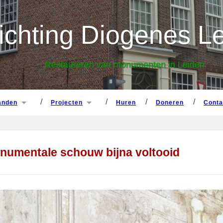
panden
projecten
huren
doneren
cont
ichting Diogenes L
Restaureren van monumenten in Leiden
panden
projecten
huren
doneren
cont
numentale schouw bijna voltooid