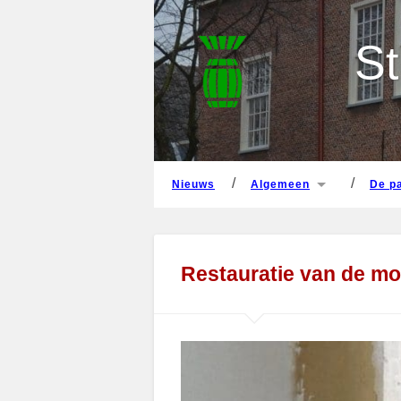
nieuws
algemeen
de 
St
nieuws
algemeen
de 
Restauratie van de mo