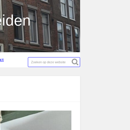
act
eiden
act