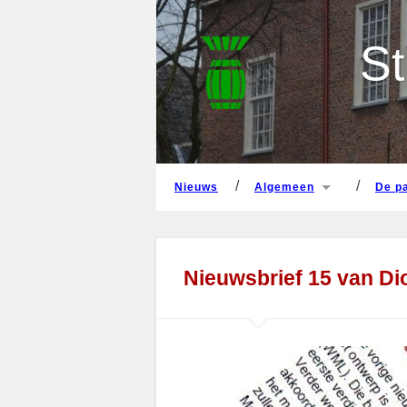
nieuws
algemeen
de 
St
nieuws
algemeen
de 
Nieuwsbrief 15 van D