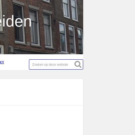
act
eiden
act