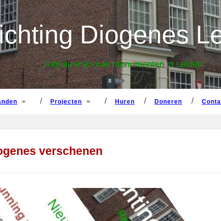
panden
projecten
huren
doneren
cont
ichting Diogenes L
Restaureren van monumenten in Leiden
panden
projecten
huren
doneren
cont
iogenes verschenen